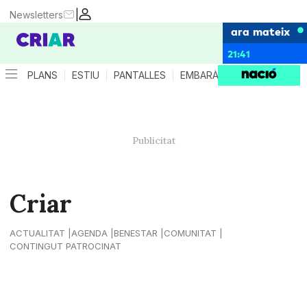
|
Newsletters
ara mateix
21:41
PLANS
ESTIU
PANTALLES
EMBARÀS
CRIANÇA
ES
Criar
ACTUALITAT
AGENDA
BENESTAR
COMUNITAT
CONTINGUT PATROCINAT