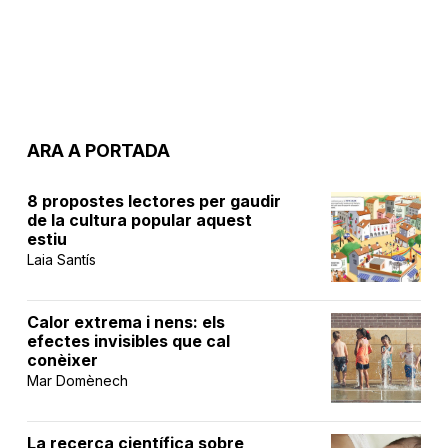
ARA A PORTADA
8 propostes lectores per gaudir
de la cultura popular aquest
estiu
Laia Santís
Calor extrema i nens: els
efectes invisibles que cal
conèixer
Mar Domènech
La recerca científica sobre