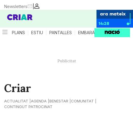
|
Newsletters
ara mateix
14:28
PLANS
ESTIU
PANTALLES
EMBARÀS
CRIANÇA
ES
Criar
ACTUALITAT
AGENDA
BENESTAR
COMUNITAT
CONTINGUT PATROCINAT