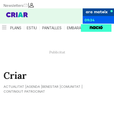
|
Newsletters
ara mateix
09:34
PLANS
ESTIU
PANTALLES
EMBARÀS
CRIANÇA
ES
Criar
ACTUALITAT
AGENDA
BENESTAR
COMUNITAT
CONTINGUT PATROCINAT