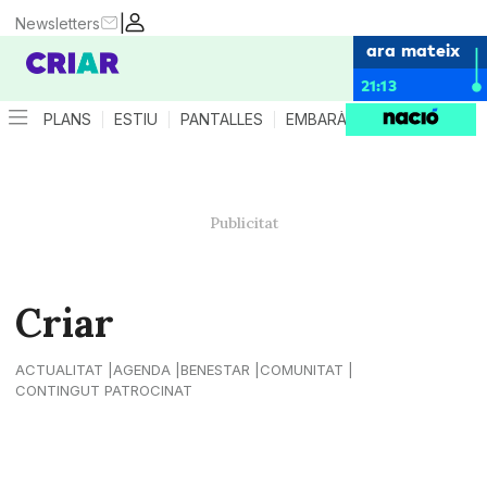
|
Newsletters
ara mateix
21:13
PLANS
ESTIU
PANTALLES
EMBARÀS
CRIANÇA
ES
Criar
ACTUALITAT
AGENDA
BENESTAR
COMUNITAT
CONTINGUT PATROCINAT