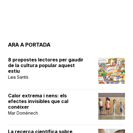
ARA A PORTADA
8 propostes lectores per gaudir
de la cultura popular aquest
estiu
Laia Santís
Calor extrema i nens: els
efectes invisibles que cal
conèixer
Mar Domènech
La recerca científica sobre