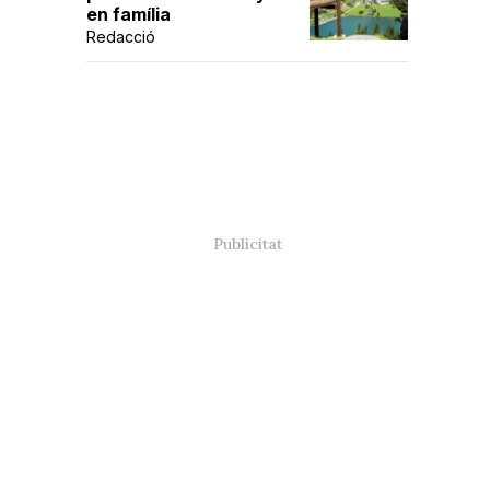
en família
Redacció