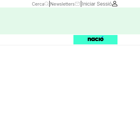
|
|
Iniciar Sessió
Cerca
Newsletters