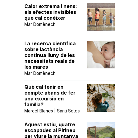
Calor extrema i nens:
els efectes invisibles
que cal conèixer
Mar Domènech
La recerca científica
sobre lactància
continua lluny de les
necessitats reals de
les mares
Mar Domènech
Què cal tenir en
compte abans de fer
una excursió en
família?
Marcel Blanes | Santi Sotos
Aquest estiu, quatre
escapades al Pirineu
per viure la muntanya