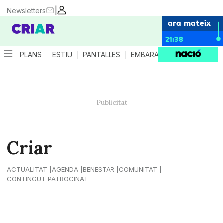
|
Newsletters
ara mateix
21:38
PLANS
ESTIU
PANTALLES
EMBARÀS
CRIANÇA
ES
Criar
ACTUALITAT
AGENDA
BENESTAR
COMUNITAT
CONTINGUT PATROCINAT