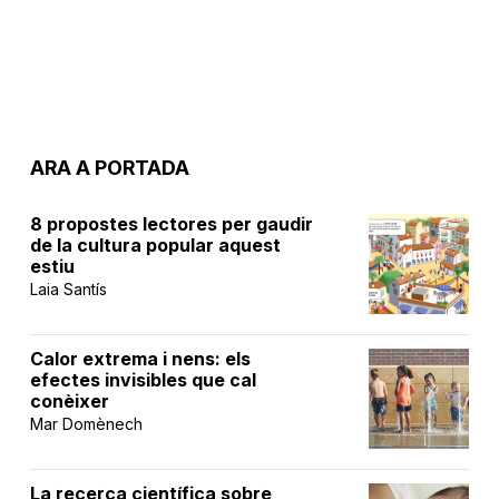
ARA A PORTADA
8 propostes lectores per gaudir
de la cultura popular aquest
estiu
Laia Santís
Calor extrema i nens: els
efectes invisibles que cal
conèixer
Mar Domènech
La recerca científica sobre