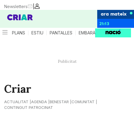
|
Newsletters
ara mateix
21:13
PLANS
ESTIU
PANTALLES
EMBARÀS
CRIANÇA
ES
Criar
ACTUALITAT
AGENDA
BENESTAR
COMUNITAT
CONTINGUT PATROCINAT