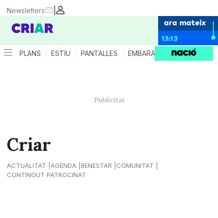
|
Newsletters
ara mateix
13:13
PLANS
ESTIU
PANTALLES
EMBARÀS
CRIANÇA
ES
Criar
ACTUALITAT
AGENDA
BENESTAR
COMUNITAT
CONTINGUT PATROCINAT