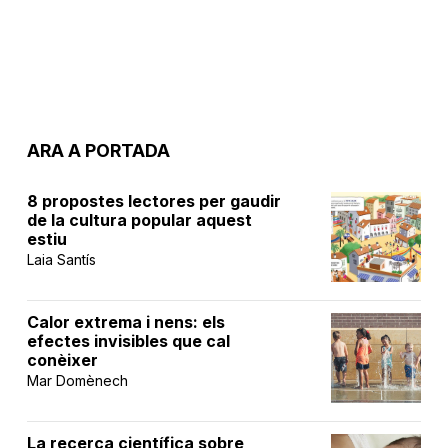
ARA A PORTADA
8 propostes lectores per gaudir
de la cultura popular aquest
estiu
Laia Santís
Calor extrema i nens: els
efectes invisibles que cal
conèixer
Mar Domènech
La recerca científica sobre