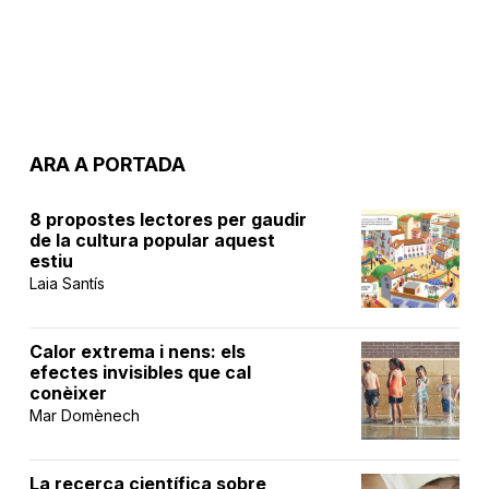
ARA A PORTADA
8 propostes lectores per gaudir
de la cultura popular aquest
estiu
Laia Santís
Calor extrema i nens: els
efectes invisibles que cal
conèixer
Mar Domènech
La recerca científica sobre