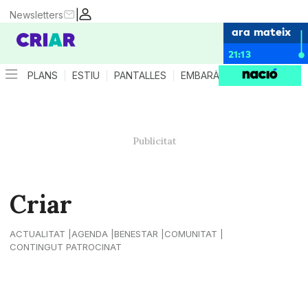
|
Newsletters
ara mateix
21:13
PLANS
ESTIU
PANTALLES
EMBARÀS
CRIANÇA
ES
Criar
ACTUALITAT
AGENDA
BENESTAR
COMUNITAT
CONTINGUT PATROCINAT