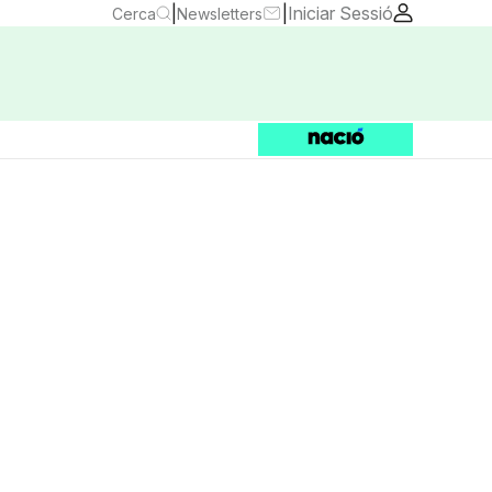
|
|
Iniciar Sessió
Cerca
Newsletters