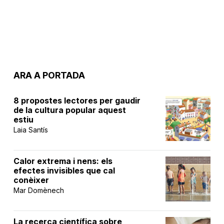
ARA A PORTADA
8 propostes lectores per gaudir
de la cultura popular aquest
estiu
Laia Santís
Calor extrema i nens: els
efectes invisibles que cal
conèixer
Mar Domènech
La recerca científica sobre