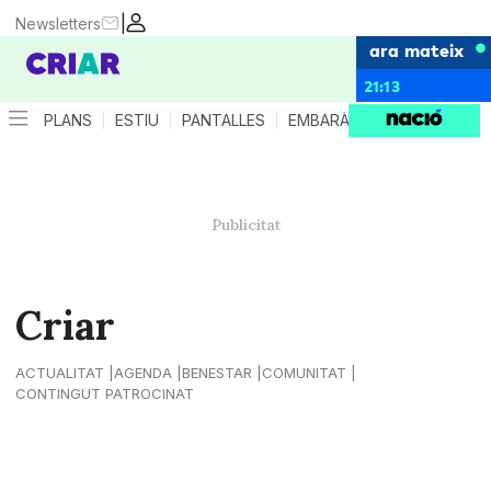
|
Newsletters
ara mateix
21:13
PLANS
ESTIU
PANTALLES
EMBARÀS
CRIANÇA
ES
Criar
ACTUALITAT
AGENDA
BENESTAR
COMUNITAT
CONTINGUT PATROCINAT