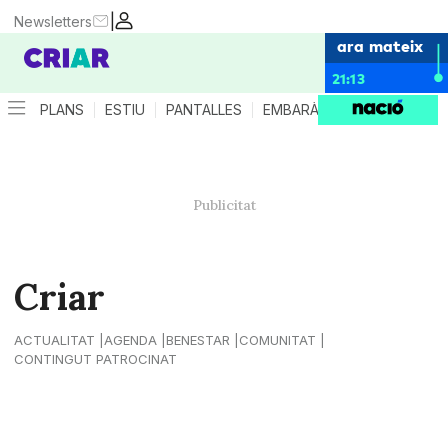
|
Newsletters
ara mateix
21:13
PLANS
ESTIU
PANTALLES
EMBARÀS
CRIANÇA
ES
Criar
ACTUALITAT
AGENDA
BENESTAR
COMUNITAT
CONTINGUT PATROCINAT