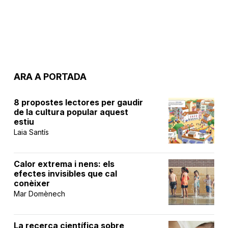
ARA A PORTADA
8 propostes lectores per gaudir
de la cultura popular aquest
estiu
Laia Santís
Calor extrema i nens: els
efectes invisibles que cal
conèixer
Mar Domènech
La recerca científica sobre