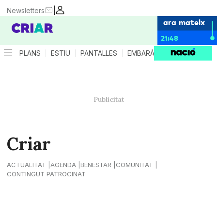
|
Newsletters
ara mateix
21:48
PLANS
ESTIU
PANTALLES
EMBARÀS
CRIANÇA
ES
Criar
ACTUALITAT
AGENDA
BENESTAR
COMUNITAT
CONTINGUT PATROCINAT