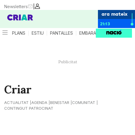
|
Newsletters
ara mateix
21:13
PLANS
ESTIU
PANTALLES
EMBARÀS
CRIANÇA
ES
Criar
ACTUALITAT
AGENDA
BENESTAR
COMUNITAT
CONTINGUT PATROCINAT