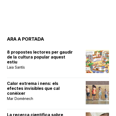
ARA A PORTADA
8 propostes lectores per gaudir
de la cultura popular aquest
estiu
Laia Santís
Calor extrema i nens: els
efectes invisibles que cal
conèixer
Mar Domènech
La recerca científica sobre