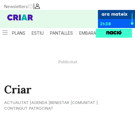
|
Newsletters
ara mateix
21:38
PLANS
ESTIU
PANTALLES
EMBARÀS
CRIANÇA
ES
Criar
ACTUALITAT
AGENDA
BENESTAR
COMUNITAT
CONTINGUT PATROCINAT