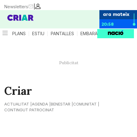
|
Newsletters
ara mateix
20:58
PLANS
ESTIU
PANTALLES
EMBARÀS
CRIANÇA
ES
Criar
ACTUALITAT
AGENDA
BENESTAR
COMUNITAT
CONTINGUT PATROCINAT