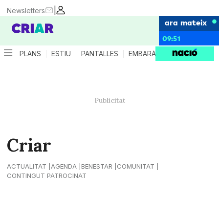
|
Newsletters
ara mateix
09:51
PLANS
ESTIU
PANTALLES
EMBARÀS
CRIANÇA
ES
Criar
ACTUALITAT
AGENDA
BENESTAR
COMUNITAT
CONTINGUT PATROCINAT