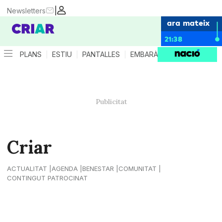
|
Newsletters
ara mateix
21:38
PLANS
ESTIU
PANTALLES
EMBARÀS
CRIANÇA
ES
Criar
ACTUALITAT
AGENDA
BENESTAR
COMUNITAT
CONTINGUT PATROCINAT