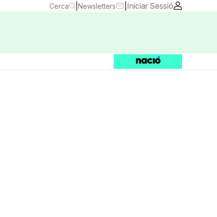
|
|
Iniciar Sessió
Cerca
Newsletters