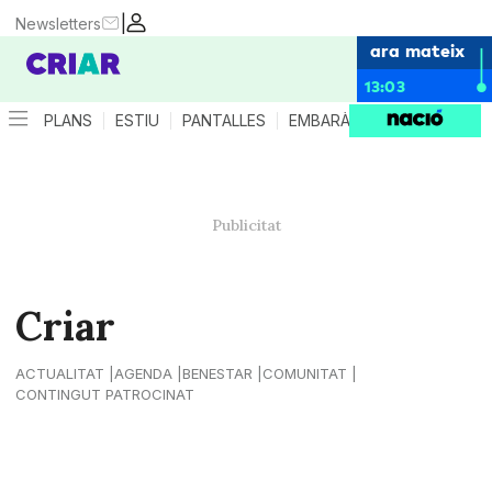
|
Newsletters
ara mateix
13:03
PLANS
ESTIU
PANTALLES
EMBARÀS
CRIANÇA
ES
Criar
ACTUALITAT
AGENDA
BENESTAR
COMUNITAT
CONTINGUT PATROCINAT