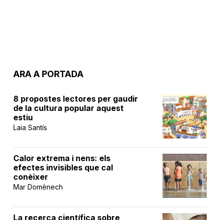
ARA A PORTADA
8 propostes lectores per gaudir
de la cultura popular aquest
estiu
Laia Santís
Calor extrema i nens: els
efectes invisibles que cal
conèixer
Mar Domènech
La recerca científica sobre