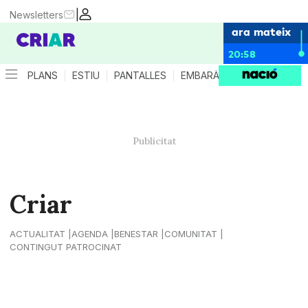
|
Newsletters
ara mateix
20:58
PLANS
ESTIU
PANTALLES
EMBARÀS
CRIANÇA
ES
Criar
ACTUALITAT
AGENDA
BENESTAR
COMUNITAT
CONTINGUT PATROCINAT