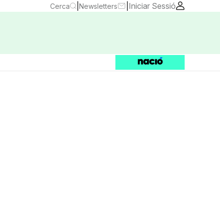
|
|
Iniciar Sessió
Cerca
Newsletters