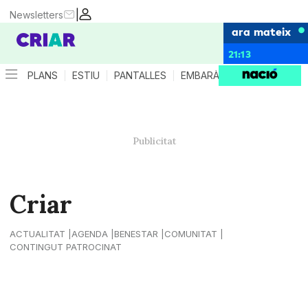
|
Newsletters
ara mateix
21:13
PLANS
ESTIU
PANTALLES
EMBARÀS
CRIANÇA
ES
Criar
ACTUALITAT
AGENDA
BENESTAR
COMUNITAT
CONTINGUT PATROCINAT