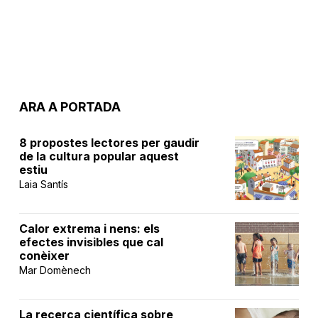
ARA A PORTADA
8 propostes lectores per gaudir
de la cultura popular aquest
estiu
Laia Santís
Calor extrema i nens: els
efectes invisibles que cal
conèixer
Mar Domènech
La recerca científica sobre