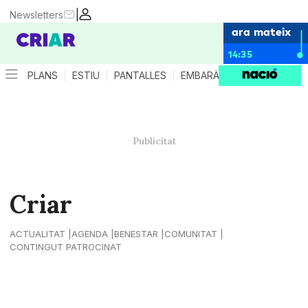
|
Newsletters
ara mateix
14:35
PLANS
ESTIU
PANTALLES
EMBARÀS
CRIANÇA
ES
Criar
ACTUALITAT
AGENDA
BENESTAR
COMUNITAT
CONTINGUT PATROCINAT