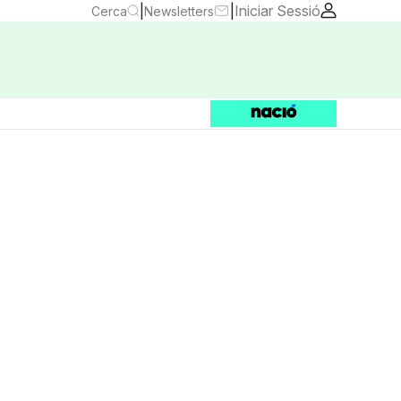
|
|
Iniciar Sessió
Cerca
Newsletters