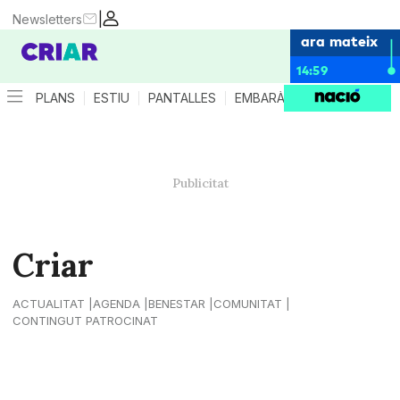
|
Newsletters
ara mateix
14:59
PLANS
ESTIU
PANTALLES
EMBARÀS
CRIANÇA
ES
Criar
ACTUALITAT
AGENDA
BENESTAR
COMUNITAT
CONTINGUT PATROCINAT