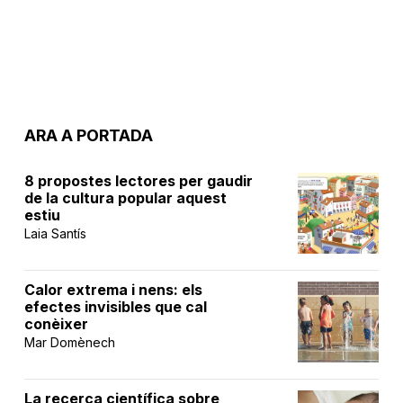
ARA A PORTADA
8 propostes lectores per gaudir
de la cultura popular aquest
estiu
Laia Santís
Calor extrema i nens: els
efectes invisibles que cal
conèixer
Mar Domènech
La recerca científica sobre