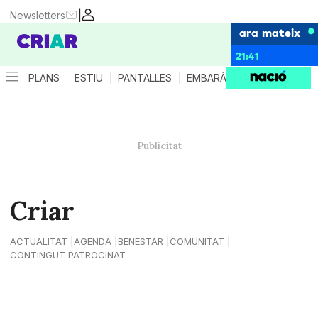
|
Newsletters
ara mateix
21:41
PLANS
ESTIU
PANTALLES
EMBARÀS
CRIANÇA
ES
Criar
ACTUALITAT
AGENDA
BENESTAR
COMUNITAT
CONTINGUT PATROCINAT