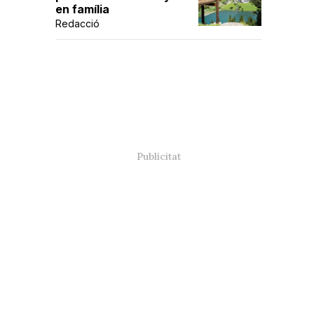
en família
Redacció