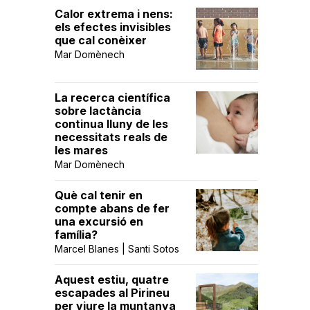
Calor extrema i nens:
els efectes invisibles
que cal conèixer
Mar Domènech
La recerca científica
sobre lactància
continua lluny de les
necessitats reals de
les mares
Mar Domènech
Què cal tenir en
compte abans de fer
una excursió en
família?
Marcel Blanes | Santi Sotos
Aquest estiu, quatre
escapades al Pirineu
per viure la muntanya