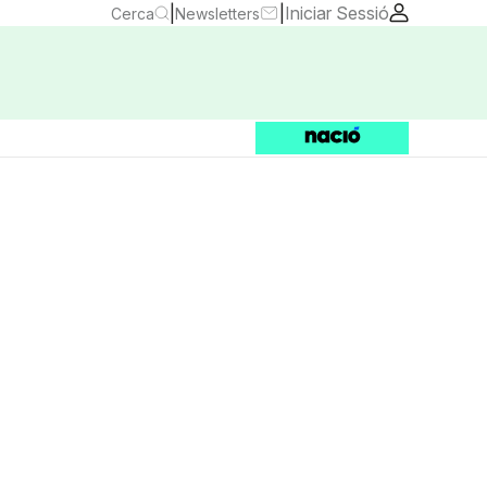
|
|
Iniciar Sessió
Cerca
Newsletters