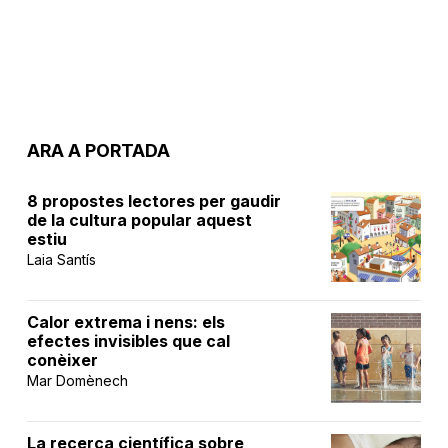
ARA A PORTADA
8 propostes lectores per gaudir
de la cultura popular aquest
estiu
Laia Santís
Calor extrema i nens: els
efectes invisibles que cal
conèixer
Mar Domènech
La recerca científica sobre