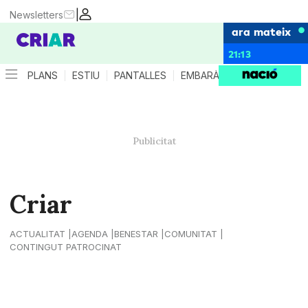
|
Newsletters
ara mateix
21:13
PLANS
ESTIU
PANTALLES
EMBARÀS
CRIANÇA
ES
Criar
ACTUALITAT
AGENDA
BENESTAR
COMUNITAT
CONTINGUT PATROCINAT