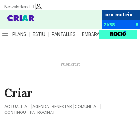
|
Newsletters
ara mateix
21:38
PLANS
ESTIU
PANTALLES
EMBARÀS
CRIANÇA
ES
Criar
ACTUALITAT
AGENDA
BENESTAR
COMUNITAT
CONTINGUT PATROCINAT