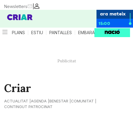
|
Newsletters
ara mateix
15:00
PLANS
ESTIU
PANTALLES
EMBARÀS
CRIANÇA
ES
Criar
ACTUALITAT
AGENDA
BENESTAR
COMUNITAT
CONTINGUT PATROCINAT