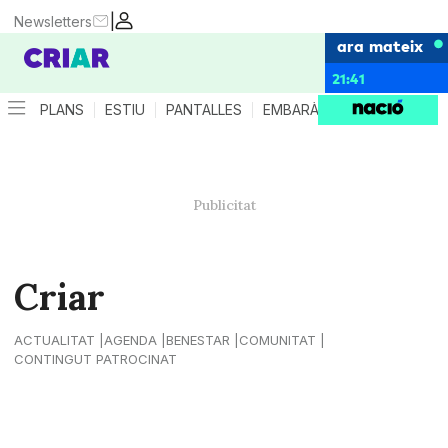
|
Newsletters
ara mateix
21:41
PLANS
ESTIU
PANTALLES
EMBARÀS
CRIANÇA
ES
Criar
ACTUALITAT
AGENDA
BENESTAR
COMUNITAT
CONTINGUT PATROCINAT