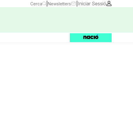
|
|
Iniciar Sessió
Cerca
Newsletters