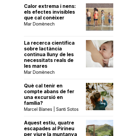
Calor extrema i nens:
els efectes invisibles
que cal conèixer
Mar Domènech
La recerca científica
sobre lactància
continua lluny de les
necessitats reals de
les mares
Mar Domènech
Què cal tenir en
compte abans de fer
una excursió en
família?
Marcel Blanes | Santi Sotos
Aquest estiu, quatre
escapades al Pirineu
per viure la muntanya