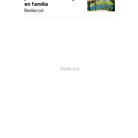
en família
Redacció