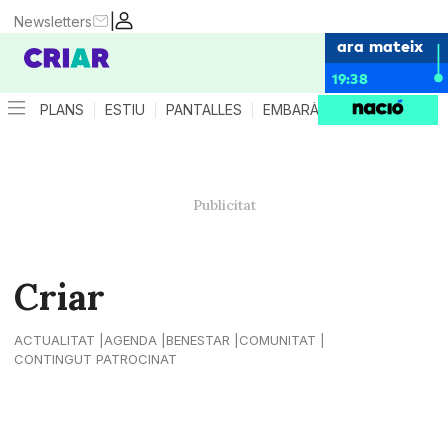
|
Newsletters
ara mateix
19:38
PLANS
ESTIU
PANTALLES
EMBARÀS
CRIANÇA
ES
Criar
ACTUALITAT
AGENDA
BENESTAR
COMUNITAT
CONTINGUT PATROCINAT