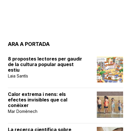
ARA A PORTADA
8 propostes lectores per gaudir
de la cultura popular aquest
estiu
Laia Santís
Calor extrema i nens: els
efectes invisibles que cal
conèixer
Mar Domènech
La recerca científica sobre