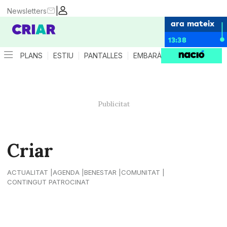
|
Newsletters
ara mateix
13:38
PLANS
ESTIU
PANTALLES
EMBARÀS
CRIANÇA
ES
Criar
ACTUALITAT
AGENDA
BENESTAR
COMUNITAT
CONTINGUT PATROCINAT