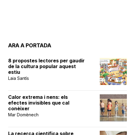
ARA A PORTADA
8 propostes lectores per gaudir
de la cultura popular aquest
estiu
Laia Santís
Calor extrema i nens: els
efectes invisibles que cal
conèixer
Mar Domènech
La recerca científica sobre