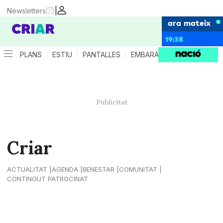
|
Newsletters
ara mateix
19:38
PLANS
ESTIU
PANTALLES
EMBARÀS
CRIANÇA
ES
Criar
ACTUALITAT
AGENDA
BENESTAR
COMUNITAT
CONTINGUT PATROCINAT