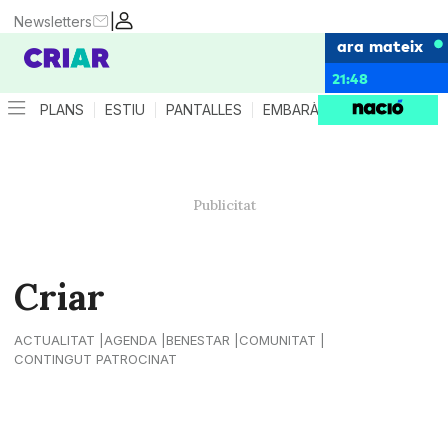
|
Newsletters
ara mateix
21:48
PLANS
ESTIU
PANTALLES
EMBARÀS
CRIANÇA
ES
Criar
ACTUALITAT
AGENDA
BENESTAR
COMUNITAT
CONTINGUT PATROCINAT