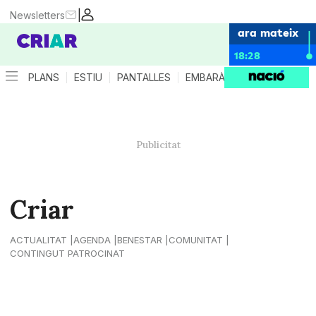
|
Newsletters
ara mateix
18:28
PLANS
ESTIU
PANTALLES
EMBARÀS
CRIANÇA
ES
Criar
ACTUALITAT
AGENDA
BENESTAR
COMUNITAT
CONTINGUT PATROCINAT