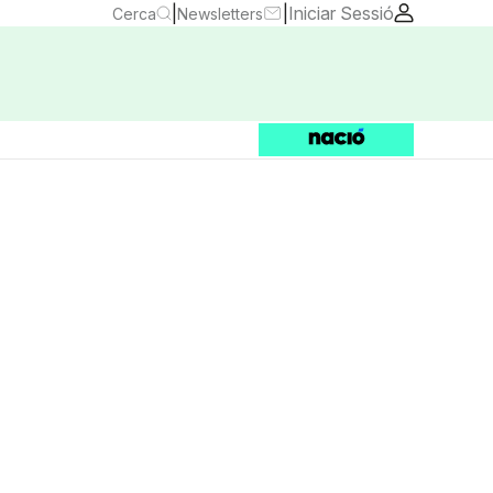
|
|
Iniciar Sessió
Cerca
Newsletters