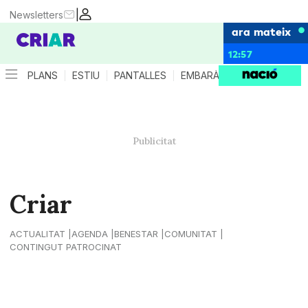
|
Newsletters
ara mateix
12:57
PLANS
ESTIU
PANTALLES
EMBARÀS
CRIANÇA
ES
Criar
ACTUALITAT
AGENDA
BENESTAR
COMUNITAT
CONTINGUT PATROCINAT