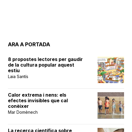
ARA A PORTADA
8 propostes lectores per gaudir
de la cultura popular aquest
estiu
Laia Santís
Calor extrema i nens: els
efectes invisibles que cal
conèixer
Mar Domènech
La recerca científica sobre