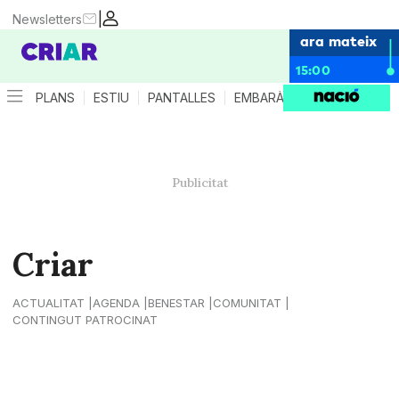
|
Newsletters
ara mateix
15:00
PLANS
ESTIU
PANTALLES
EMBARÀS
CRIANÇA
ES
Criar
ACTUALITAT
AGENDA
BENESTAR
COMUNITAT
CONTINGUT PATROCINAT