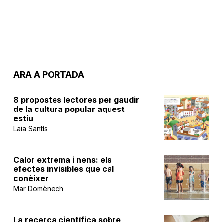
ARA A PORTADA
8 propostes lectores per gaudir
de la cultura popular aquest
estiu
Laia Santís
Calor extrema i nens: els
efectes invisibles que cal
conèixer
Mar Domènech
La recerca científica sobre