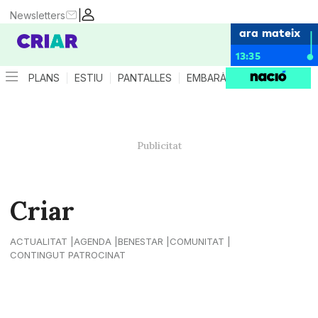
|
Newsletters
ara mateix
13:35
PLANS
ESTIU
PANTALLES
EMBARÀS
CRIANÇA
ES
Criar
ACTUALITAT
AGENDA
BENESTAR
COMUNITAT
CONTINGUT PATROCINAT