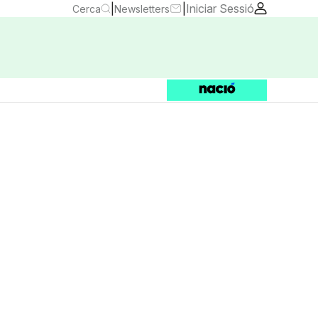
|
|
Iniciar Sessió
Cerca
Newsletters