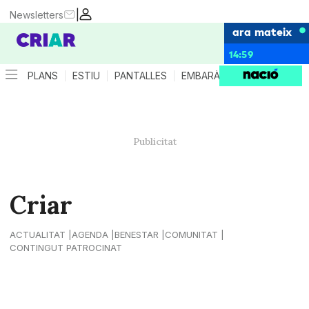
|
Newsletters
ara mateix
14:59
PLANS
ESTIU
PANTALLES
EMBARÀS
CRIANÇA
ES
Criar
ACTUALITAT
AGENDA
BENESTAR
COMUNITAT
CONTINGUT PATROCINAT