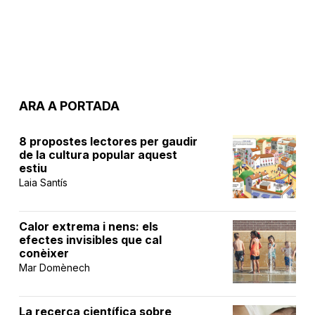
ARA A PORTADA
8 propostes lectores per gaudir
de la cultura popular aquest
estiu
Laia Santís
Calor extrema i nens: els
efectes invisibles que cal
conèixer
Mar Domènech
La recerca científica sobre