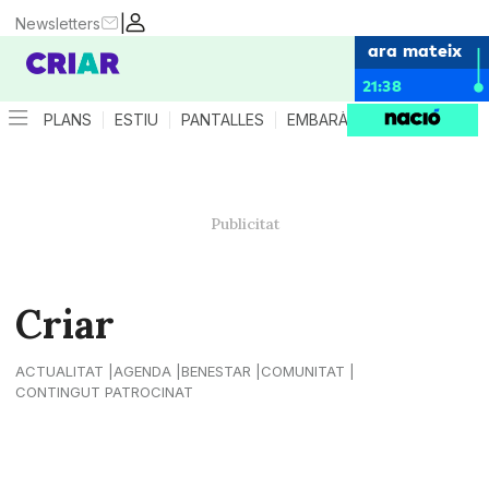
|
Newsletters
ara mateix
21:38
PLANS
ESTIU
PANTALLES
EMBARÀS
CRIANÇA
ES
Criar
ACTUALITAT
AGENDA
BENESTAR
COMUNITAT
CONTINGUT PATROCINAT