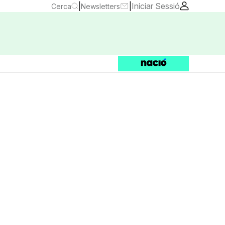
|
|
Iniciar Sessió
Cerca
Newsletters