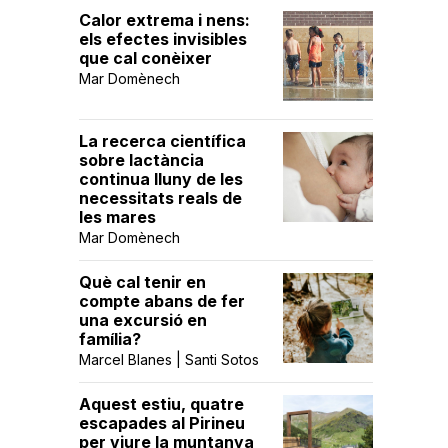
Calor extrema i nens:
els efectes invisibles
que cal conèixer
Mar Domènech
La recerca científica
sobre lactància
continua lluny de les
necessitats reals de
les mares
Mar Domènech
Què cal tenir en
compte abans de fer
una excursió en
família?
Marcel Blanes | Santi Sotos
Aquest estiu, quatre
escapades al Pirineu
per viure la muntanya