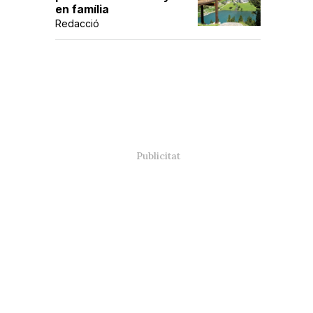
en família
Redacció