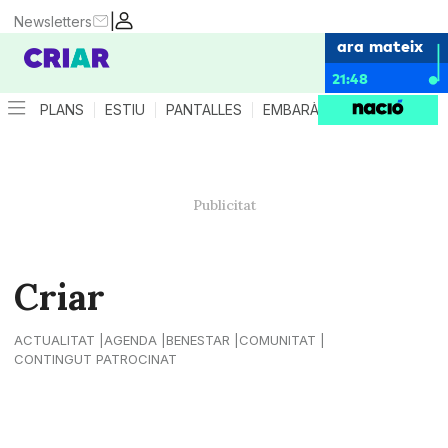
|
Newsletters
ara mateix
21:48
PLANS
ESTIU
PANTALLES
EMBARÀS
CRIANÇA
ES
Criar
ACTUALITAT
AGENDA
BENESTAR
COMUNITAT
CONTINGUT PATROCINAT