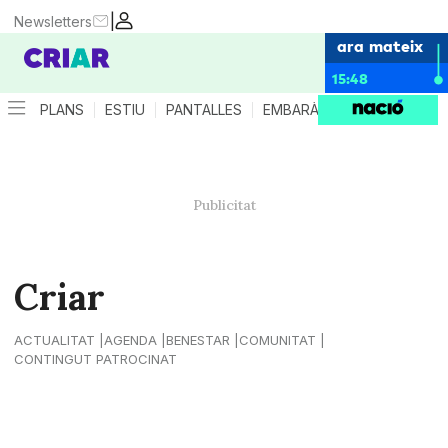
|
Newsletters
ara mateix
15:48
PLANS
ESTIU
PANTALLES
EMBARÀS
CRIANÇA
ES
Criar
ACTUALITAT
AGENDA
BENESTAR
COMUNITAT
CONTINGUT PATROCINAT