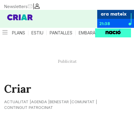
|
Newsletters
ara mateix
21:38
PLANS
ESTIU
PANTALLES
EMBARÀS
CRIANÇA
ES
Criar
ACTUALITAT
AGENDA
BENESTAR
COMUNITAT
CONTINGUT PATROCINAT